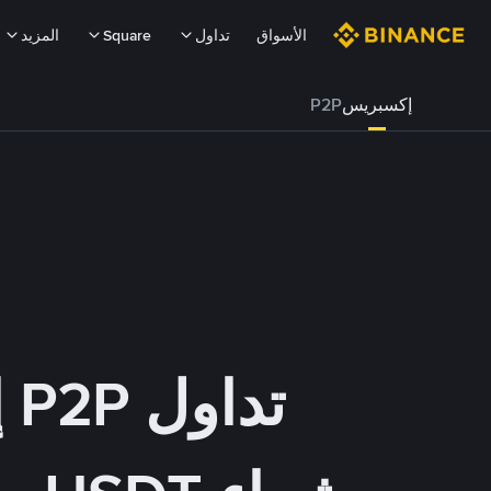
الأسواق
تداول
Square
المزيد
إكسبريس
P2P
تداول P2P إكسبريس