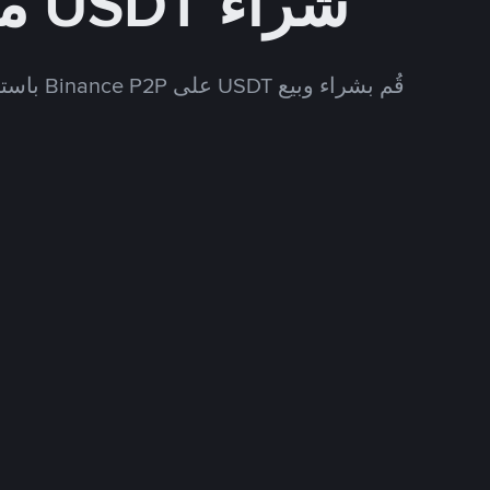
شراء USDT مقابل VES
قُم بشراء وبيع USDT على Binance P2P باستخدام العديد من طرق الدفع