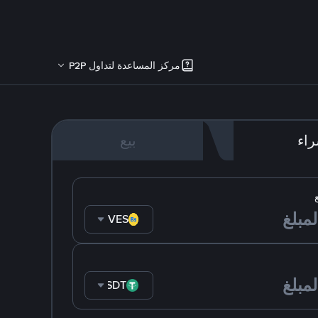
مركز المساعدة لتداول P2P
اء
بيع
VES
USDT