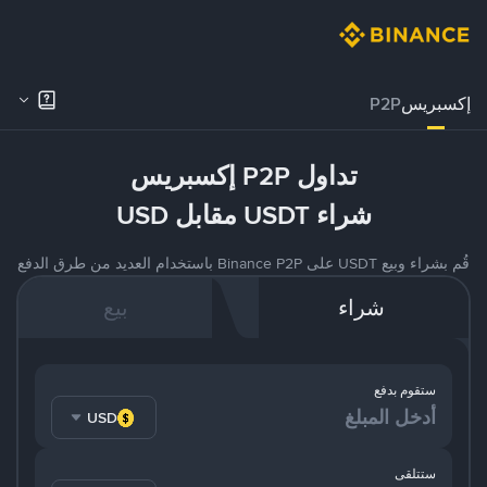
إكسبريس
P2P
تداول P2P إكسبريس
شراء USDT مقابل USD
قُم بشراء وبيع USDT على Binance P2P باستخدام العديد من طرق الدفع
شراء
بيع
ستقوم بدفع
USD
ستتلقى