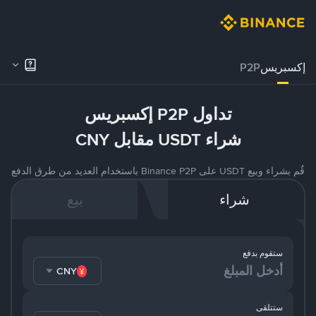
إكسبريس
P2P
تداول P2P إكسبريس
شراء USDT مقابل CNY
قُم بشراء وبيع USDT على Binance P2P باستخدام العديد من طرق الدفع
شراء
بيع
ستقوم بدفع
CNY
ستتلقى