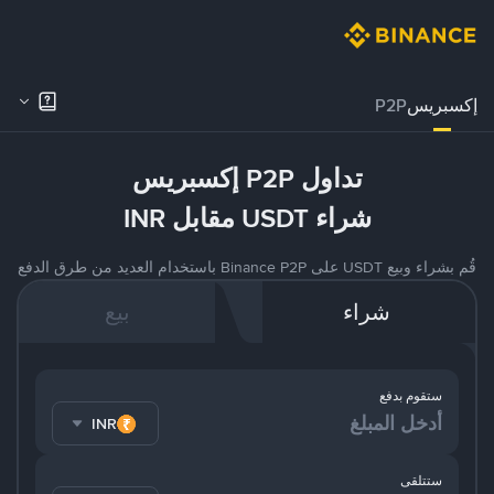
إكسبريس
P2P
تداول P2P إكسبريس
شراء USDT مقابل INR
قُم بشراء وبيع USDT على Binance P2P باستخدام العديد من طرق الدفع
شراء
بيع
ستقوم بدفع
INR
ستتلقى