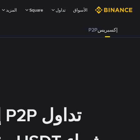
الأسواق
تداول
Square
المزيد
إكسبريس
P2P
تداول P2P إكسبريس