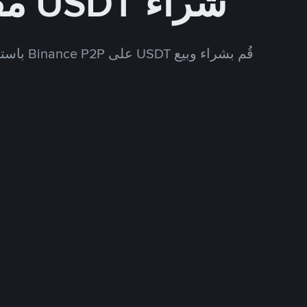
شراء USDT مقابل CNY
قُم بشراء وبيع USDT على Binance P2P باستخدام العديد من طرق الدفع