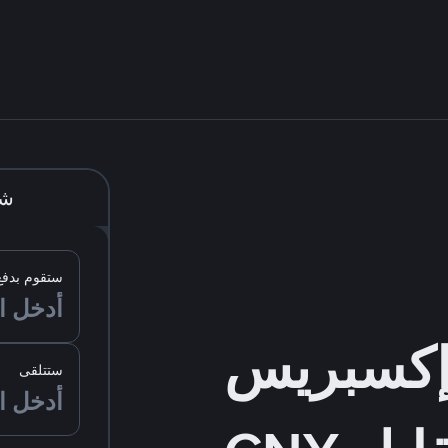
شر
ستقوم بدفع
ستتلقى