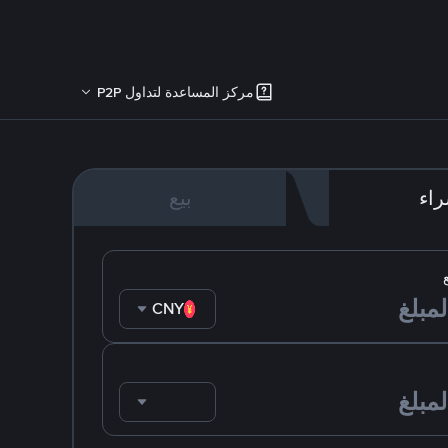
مركز المساعدة لتداول P2P
اء
بيع
CNY