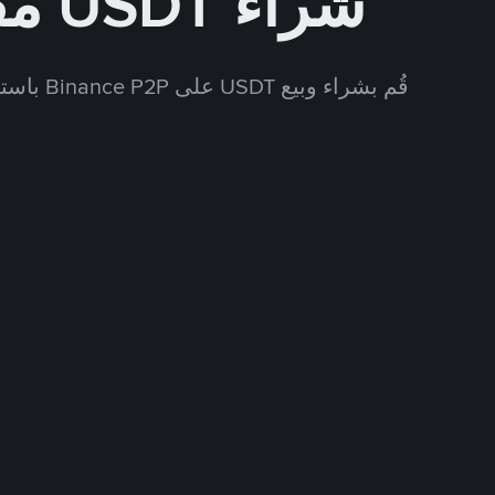
شراء USDT مقابل CNY
قُم بشراء وبيع USDT على Binance P2P باستخدام العديد من طرق الدفع