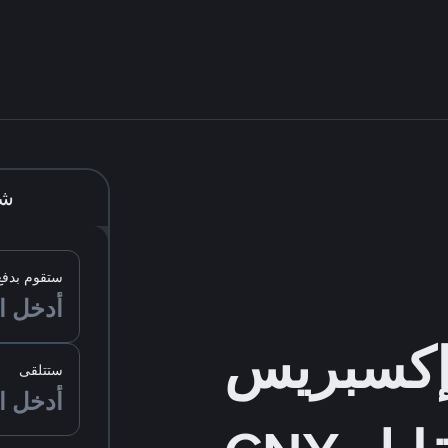
شر
ستقوم بدفع
ستتلقى