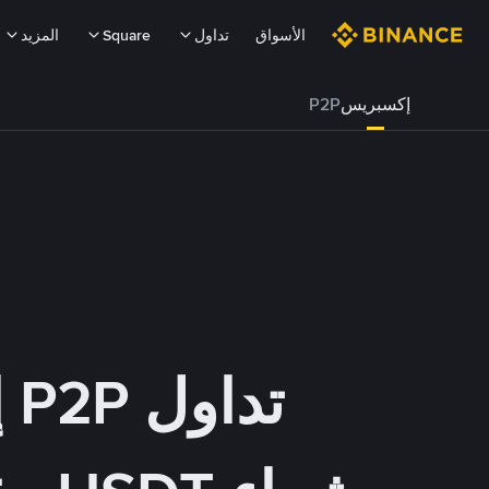
الأسواق
تداول
Square
المزيد
إكسبريس
P2P
تداول P2P إكسبريس