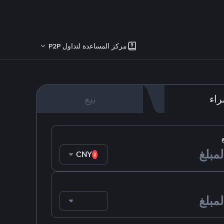
مركز المساعدة لتداول P2P
اء
بيع
CNY