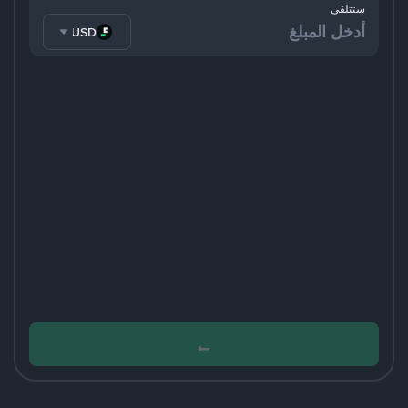
ستتلقى
FDUSD