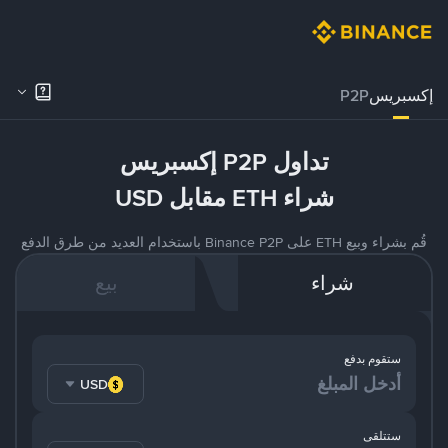
إكسبريس
P2P
تداول P2P إكسبريس
شراء ETH مقابل USD
قُم بشراء وبيع ETH على Binance P2P باستخدام العديد من طرق الدفع
شراء
بيع
ستقوم بدفع
USD
ستتلقى