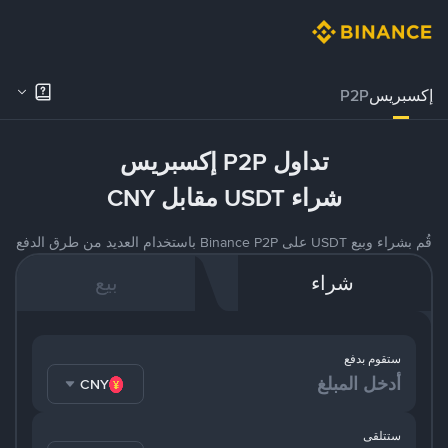
إكسبريس
P2P
تداول P2P إكسبريس
شراء USDT مقابل CNY
قُم بشراء وبيع USDT على Binance P2P باستخدام العديد من طرق الدفع
شراء
بيع
ستقوم بدفع
CNY
ستتلقى