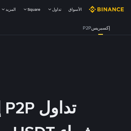
الأسواق
تداول
Square
المزيد
إكسبريس
P2P
تداول P2P إكسبريس