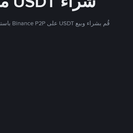
شراء USDT مقابل ARS
قُم بشراء وبيع USDT على Binance P2P باستخدام العديد من طرق الدفع