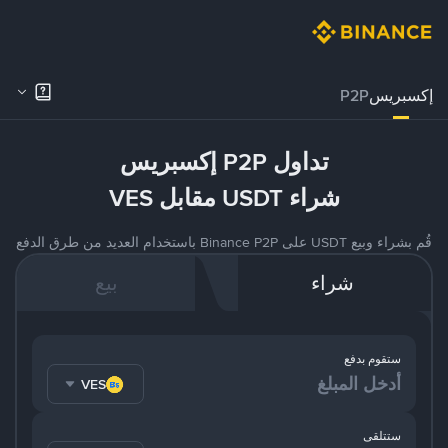
إكسبريس
P2P
تداول P2P إكسبريس
شراء USDT مقابل VES
قُم بشراء وبيع USDT على Binance P2P باستخدام العديد من طرق الدفع
شراء
بيع
ستقوم بدفع
VES
ستتلقى