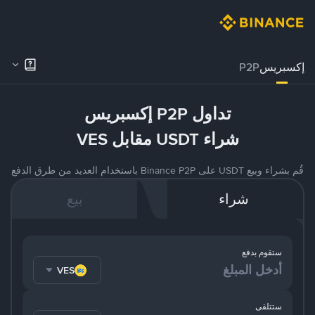
إكسبريس
P2P
تداول P2P إكسبريس
شراء USDT مقابل VES
قُم بشراء وبيع USDT على Binance P2P باستخدام العديد من طرق الدفع
شراء
بيع
ستقوم بدفع
VES
ستتلقى