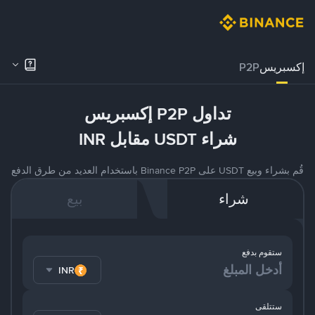
إكسبريس
P2P
تداول P2P إكسبريس
شراء USDT مقابل INR
قُم بشراء وبيع USDT على Binance P2P باستخدام العديد من طرق الدفع
شراء
بيع
ستقوم بدفع
INR
ستتلقى