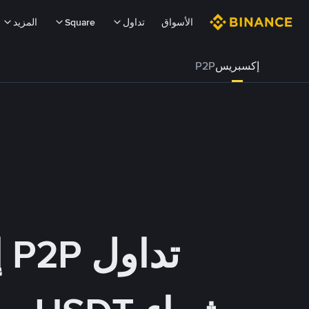
الأسواق
تداول
Square
المزيد
إكسبريس
P2P
تداول P2P إكسبريس