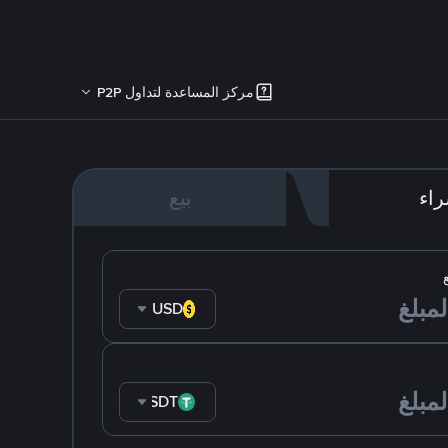
مركز المساعدة لتداول P2P
اء
بيع
USD
USDT