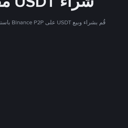
شراء USDT مقابل USD
قُم بشراء وبيع USDT على Binance P2P باستخدام العديد من طرق الدفع