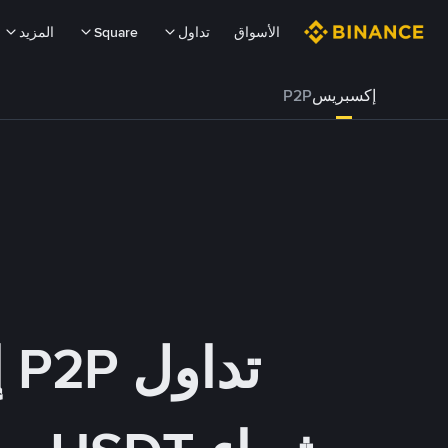
الأسواق
تداول
Square
المزيد
إكسبريس
P2P
تداول P2P إكسبريس