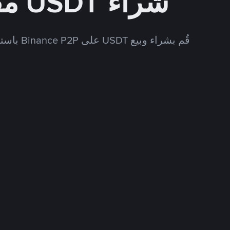
شراء USDT مقابل USD
قُم بشراء وبيع USDT على Binance P2P باستخدام العديد من طرق الدفع