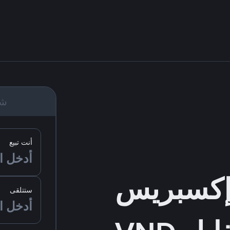
شر
أنت تبيع
ستتلقى