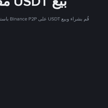
بيع USDT مقابل VND
قُم بشراء وبيع USDT على Binance P2P باستخدام العديد من طرق الدفع