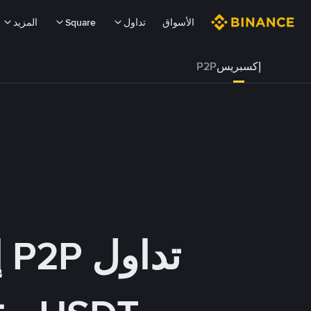
الأسواق
تداول
Square
المزيد
إكسبريس
P2P
تداول P2P إكسبريس