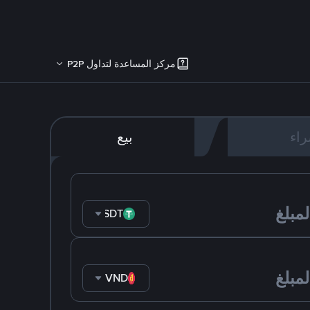
مركز المساعدة لتداول P2P
اء
بيع
USDT
VND