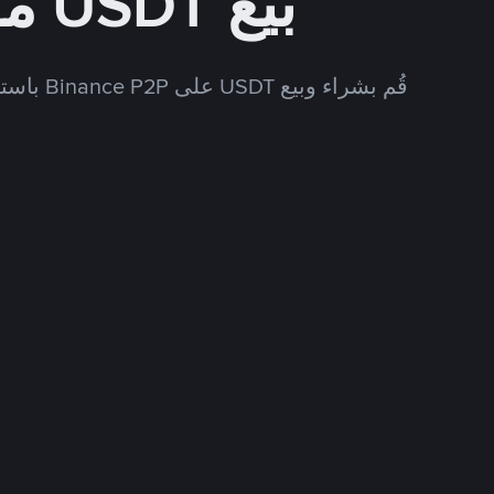
بيع USDT مقابل AED
قُم بشراء وبيع USDT على Binance P2P باستخدام العديد من طرق الدفع