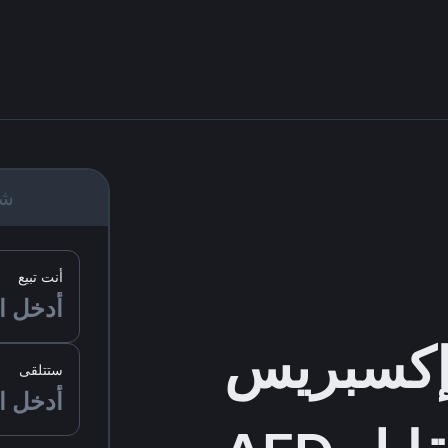
شر
أنت تبيع
ستتلقى