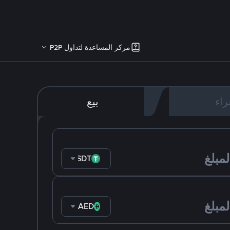
مركز المساعدة لتداول P2P
اء
بيع
USDT
AED