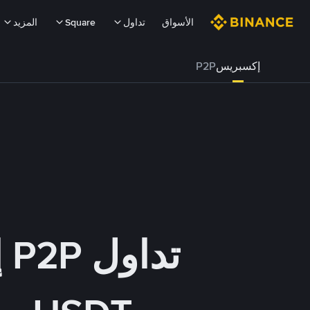
الأسواق
تداول
Square
المزيد
إكسبريس
P2P
تداول P2P إكسبريس