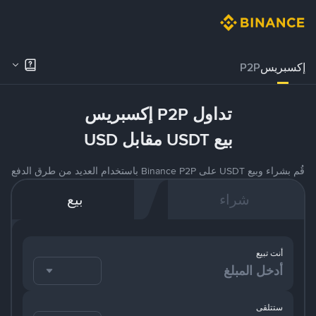
إكسبريس
P2P
تداول P2P إكسبريس
بيع USDT مقابل USD
قُم بشراء وبيع USDT على Binance P2P باستخدام العديد من طرق الدفع
شراء
بيع
أنت تبيع
ستتلقى