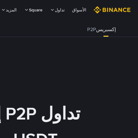
الأسواق
تداول
Square
المزيد
إكسبريس
P2P
تداول P2P إكسبريس