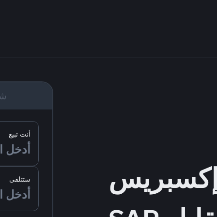
شر
أنت تبيع
ستتلقى