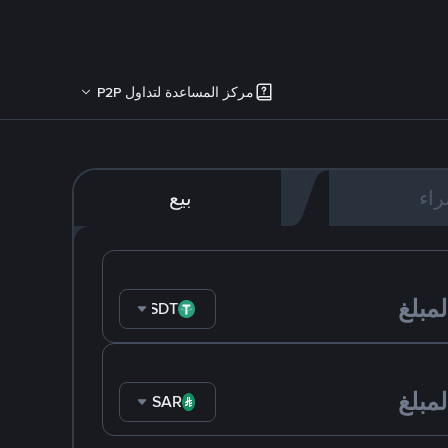
مركز المساعدة لتداول P2P
اء
بيع
USDT
SAR