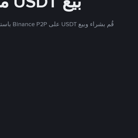
بيع USDT مقابل SAR
قُم بشراء وبيع USDT على Binance P2P باستخدام العديد من طرق الدفع