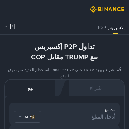
إكسبريس
P2P
تداول P2P إكسبريس
بيع TRUMP مقابل COP
قُم بشراء وبيع TRUMP على Binance P2P باستخدام العديد من طرق
الدفع
شراء
بيع
أنت تبيع
TRUMP