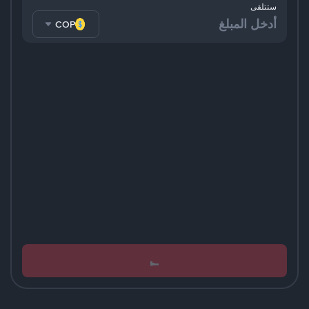
ستتلقى
COP