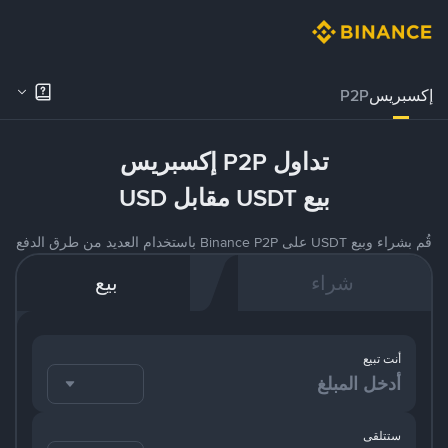
إكسبريس
P2P
تداول P2P إكسبريس
بيع USDT مقابل USD
قُم بشراء وبيع USDT على Binance P2P باستخدام العديد من طرق الدفع
شراء
بيع
أنت تبيع
ستتلقى