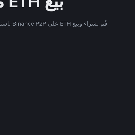
بيع ETH مقابل IDR
قُم بشراء وبيع ETH على Binance P2P باستخدام العديد من طرق الدفع