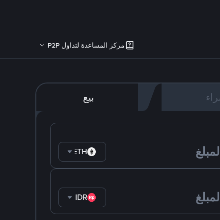
مركز المساعدة لتداول P2P
اء
بيع
ETH
IDR