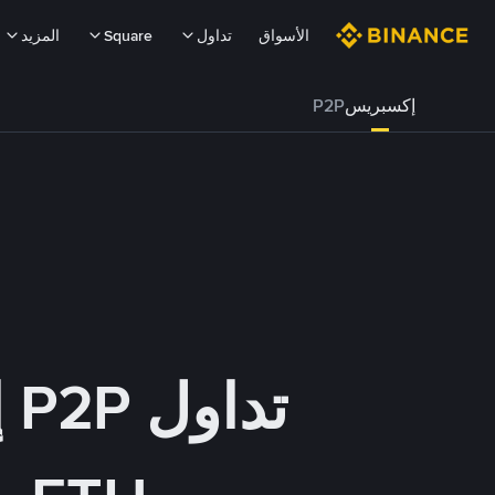
الأسواق
تداول
Square
المزيد
إكسبريس
P2P
تداول P2P إكسبريس