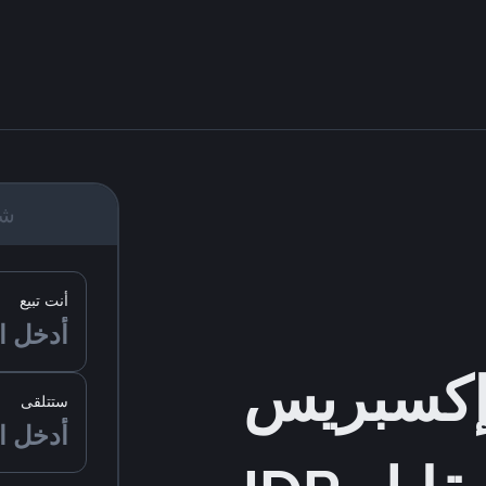
شر
أنت تبيع
ستتلقى