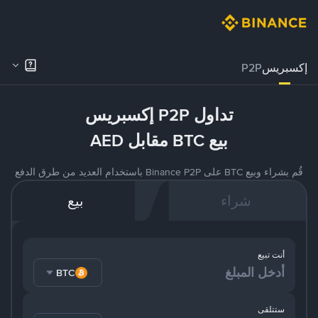
إكسبريس
P2P
تداول P2P إكسبريس
بيع BTC مقابل AED
قُم بشراء وبيع BTC على Binance P2P باستخدام العديد من طرق الدفع
شراء
بيع
أنت تبيع
BTC
ستتلقى