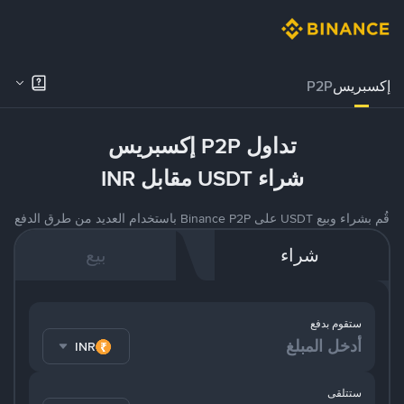
إكسبريس
P2P
تداول P2P إكسبريس
شراء USDT مقابل INR
قُم بشراء وبيع USDT على Binance P2P باستخدام العديد من طرق الدفع
شراء
بيع
ستقوم بدفع
INR
ستتلقى