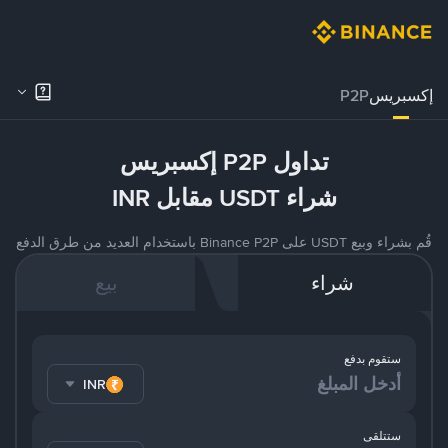
إكسبريس
P2P
تداول P2P إكسبريس
شراء USDT مقابل INR
قُم بشراء وبيع USDT على Binance P2P باستخدام العديد من طرق الدفع
شراء
بيع
ستقوم بدفع
INR
ستتلقى