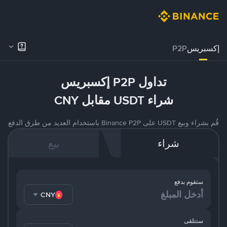
إكسبريس
P2P
تداول P2P إكسبريس
شراء USDT مقابل CNY
قُم بشراء وبيع USDT على Binance P2P باستخدام العديد من طرق الدفع
شراء
بيع
ستقوم بدفع
CNY
ستتلقى