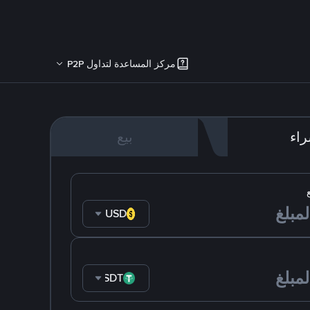
مركز المساعدة لتداول P2P
اء
بيع
USD
USDT