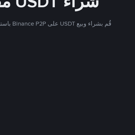
شراء USDT مقابل USD
قُم بشراء وبيع USDT على Binance P2P باستخدام العديد من طرق الدفع