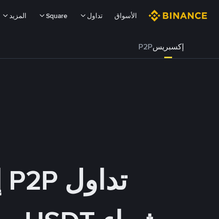
الأسواق
تداول
Square
المزيد
إكسبريس
P2P
تداول P2P إكسبريس