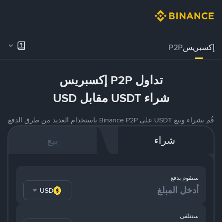
إكسبريس
P2P
تداول P2P إكسبريس
شراء USDT مقابل USD
قُم بشراء وبيع USDT على Binance P2P باستخدام العديد من طرق الدفع
شراء
بيع
ستقوم بدفع
USD
ستتلقى