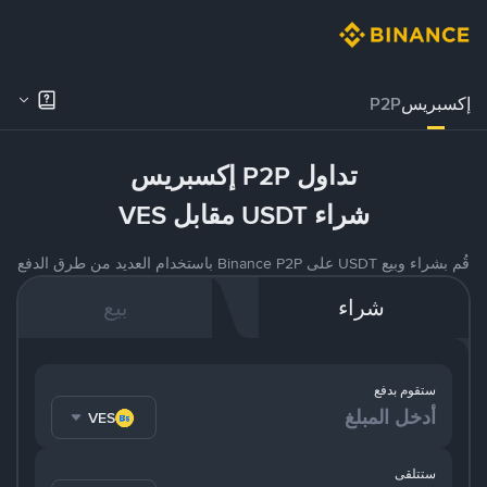
إكسبريس
P2P
تداول P2P إكسبريس
شراء USDT مقابل VES
قُم بشراء وبيع USDT على Binance P2P باستخدام العديد من طرق الدفع
شراء
بيع
ستقوم بدفع
VES
ستتلقى