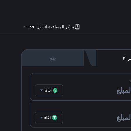
مركز المساعدة لتداول P2P
اء
بيع
BDT
USDT