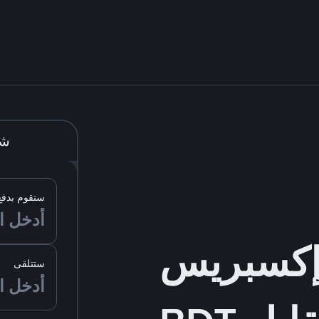
شر
ستقوم بدفع
ستتلقى