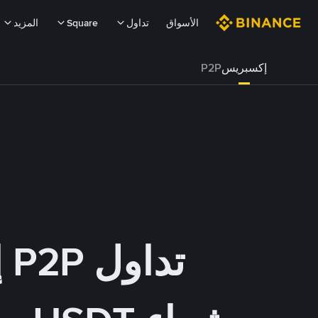
الأسواق
تداول
Square
المزيد
إكسبريس
P2P
تداول P2P إكسبريس