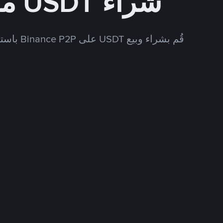
شراء USDT مقابل BDT
قُم بشراء وبيع USDT على Binance P2P باستخدام العديد من طرق الدفع