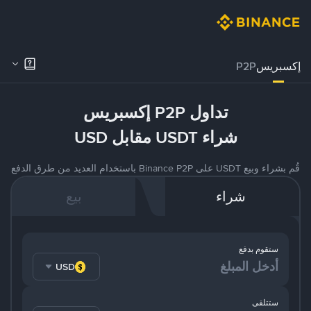
إكسبريس
P2P
تداول P2P إكسبريس
شراء USDT مقابل USD
قُم بشراء وبيع USDT على Binance P2P باستخدام العديد من طرق الدفع
شراء
بيع
ستقوم بدفع
USD
ستتلقى