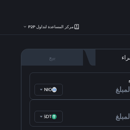
مركز المساعدة لتداول P2P
اء
بيع
NIO
USDT