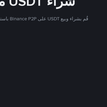
شراء USDT مقابل NIO
قُم بشراء وبيع USDT على Binance P2P باستخدام العديد من طرق الدفع