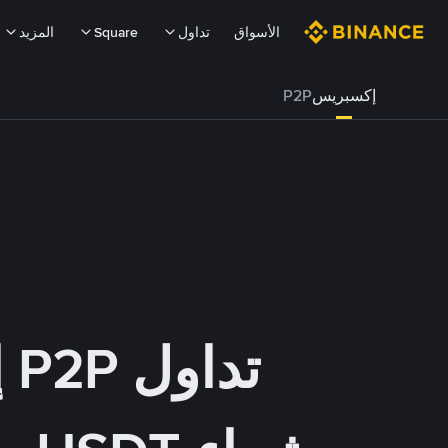
الأسواق
تداول
Square
المزيد
إكسبريس
P2P
تداول P2P إكسبريس