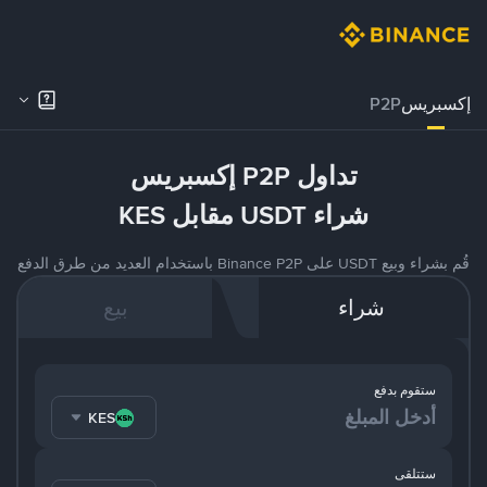
إكسبريس
P2P
تداول P2P إكسبريس
شراء USDT مقابل KES
قُم بشراء وبيع USDT على Binance P2P باستخدام العديد من طرق الدفع
شراء
بيع
ستقوم بدفع
KES
ستتلقى