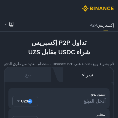
إكسبريس
P2P
تداول P2P إكسبريس
شراء USDC مقابل UZS
قُم بشراء وبيع USDC على Binance P2P باستخدام العديد من طرق الدفع
شراء
بيع
ستقوم بدفع
UZS
ستتلقى