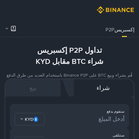
إكسبريس
P2P
تداول P2P إكسبريس
شراء BTC مقابل KYD
قُم بشراء وبيع BTC على Binance P2P باستخدام العديد من طرق الدفع
شراء
بيع
ستقوم بدفع
KYD
ستتلقى