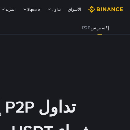
الأسواق
تداول
Square
المزيد
إكسبريس
P2P
تداول P2P إكسبريس