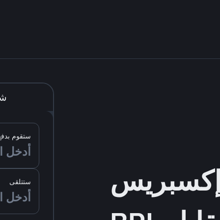
شر
ستقوم بدفع
ستتلقى