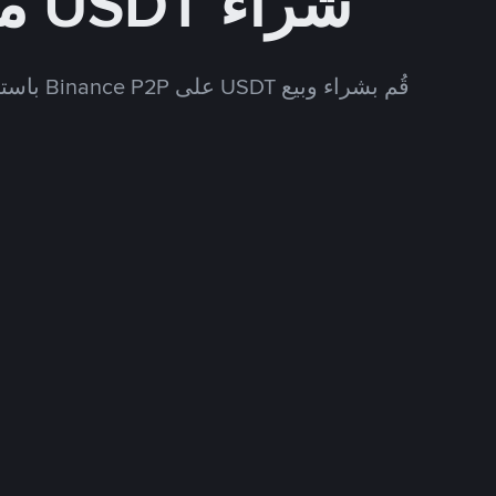
شراء USDT مقابل BRL
قُم بشراء وبيع USDT على Binance P2P باستخدام العديد من طرق الدفع