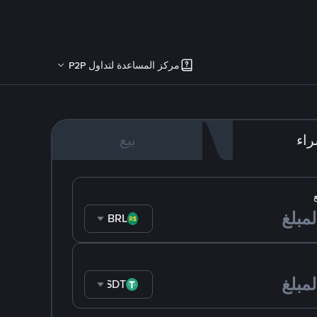
مركز المساعدة لتداول P2P
اء
بيع
BRL
USDT