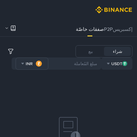
إكسبريس
P2P
صفقات خاصّة
شراء
بيع
INR
USDT