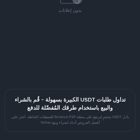
بدون إعلانات
تداول طلبات USDT الكبيرة بسهولة - قُم بالشراء
والبيع باستخدام طرقك المُفضّلة للدفع
بادل USDT بحجمٍ مُرتفع على منصّة Binance P2P للصفقات الخاصّة. اعثر على
أفضل العروض أدناه لشراء وبيع Tether