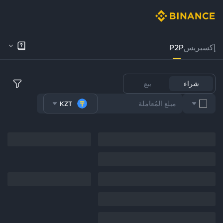
إكسبريس
P2P
شراء
بيع
KZT