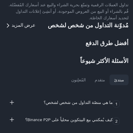
تداول العملات الرقمية وتمتّع بحرية الشراء والبيع عند أسعارك المُفضّلة.
قُم بالشراء أو البيع من العروض الموجودة، أو أنشِئ إعلانات التداول
لتحديد أسعارك الخاصّة.
مُدوّنة التداول من شخص لشخص
عرض المزيد
أفضل طرق الدفع
الأسئلة الأكثر شيوعاً
مبتدئ
متقدم
المُعلِنون
ما هي منصّة التداول من شخص لشخص؟
1
كيف يُمكنني بيع البيتكوين محلياً على Binance P2P؟
2