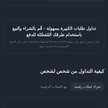
تداول طلبات الكبيرة بسهولة - قُم بالشراء والبيع
باستخدام طرقك المُفضّلة للدفع
بادل بحجمٍ مُرتفع على منصّة Binance P2P للصفقات الخاصّة. اعثر على أفضل
العروض أدناه لشراء وبيع
كيفية التداول من شخص لشخص
شراء عملات رقمية
بيع العملات الرقمية