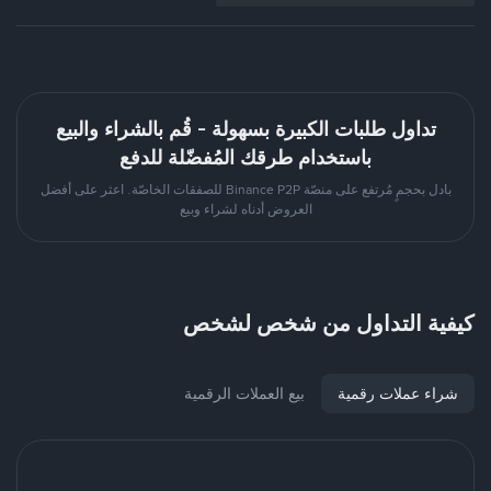
تداول طلبات الكبيرة بسهولة - قُم بالشراء والبيع
باستخدام طرقك المُفضّلة للدفع
بادل بحجمٍ مُرتفع على منصّة Binance P2P للصفقات الخاصّة. اعثر على أفضل
العروض أدناه لشراء وبيع
كيفية التداول من شخص لشخص
شراء عملات رقمية
بيع العملات الرقمية