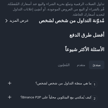
تداول العملات الرقمية وتمتّع بحرية الشراء والبيع عند أسعارك المُفضّلة.
قُم بالشراء أو البيع من العروض الموجودة، أو أنشِئ إعلانات التداول
لتحديد أسعارك الخاصّة.
مُدوّنة التداول من شخص لشخص
عرض المزيد
أفضل طرق الدفع
الأسئلة الأكثر شيوعاً
مبتدئ
متقدم
المُعلِنون
ما هي منصّة التداول من شخص لشخص؟
1
كيف يُمكنني بيع البيتكوين محلياً على Binance P2P؟
2