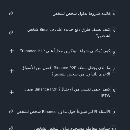
قائمة شروط تداول شخص لشخص
4
كيف تضيف طرق دفع جديدة على Binance شخص
5
لشخص؟
كيف يُمكنني شراء البيتكوين محلياً على Binance P2P؟
6
ما الذي يجعل منصّة Binance P2P أفضل من الأسواق
7
الأخرى للتداول من شخص لشخص؟
كيف أحمي نفسي من الاحتيال؟ Binance P2P ضمان
8
FTW!
الأسئلة الأكثر شيوعاً حول تداول Binance شخص لشخص
9
سياسة معاملة مستخدم تداول شخص لشخص
10