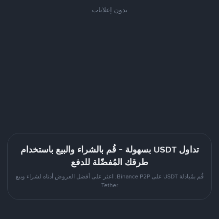
بدون إعلانات
تداول USDT بسهولة - قُم بالشراء والبيع باستخدام
طرقك المُفضّلة للدفع
قُم بمُبادلة USDT على Binance P2P. اعثر على أفضل العروض أدناه لشراء وبيع
Tether