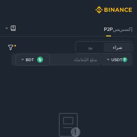
إكسبريس
P2P
شراء
بيع
BDT
USDT