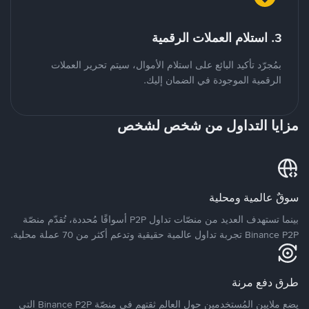
3. استلام العملات الرقمية
بمُجرّد تأكيد البائع على استلام الأموال، سيتم تحرير العملات
الرقمية الموجودة في الضمان إليك.
مزايا التداول من شخص لشخص
سوقٌ عالمية ومحلية
بينما تستهدف العديد من منصّات تداول P2P أسواقًا مُحددة، تُقدّم منصّة
Binance P2P تجربة تداول عالمية حقيقية وتدعم أكثر من 70 عملة محلية.
طرق دفع مرنة
يضع ملايين المُستخدمين حول العالم ثقتهم في منصّة Binance P2P التي