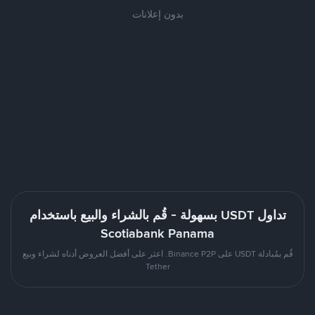
بدون إعلانات
تداول USDT بسهولة - قُم بالشراء والبيع باستخدام
Scotiabank Panama
قُم بمُبادلة USDT على Binance P2P. اعثر على أفضل العروض أدناه لشراء وبيع
Tether