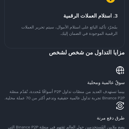
3. استلام العملات الرقمية
بمُجرّد تأكيد البائع على استلام الأموال، سيتم تحرير العملات
الرقمية الموجودة في الضمان إليك.
مزايا التداول من شخص لشخص
سوقٌ عالمية ومحلية
بينما تستهدف العديد من منصّات تداول P2P أسواقًا مُحددة، تُقدّم منصّة
Binance P2P تجربة تداول عالمية حقيقية وتدعم أكثر من 70 عملة محلية.
طرق دفع مرنة
يضع ملايين المُستخدمين حول العالم ثقتهم في منصّة Binance P2P التي