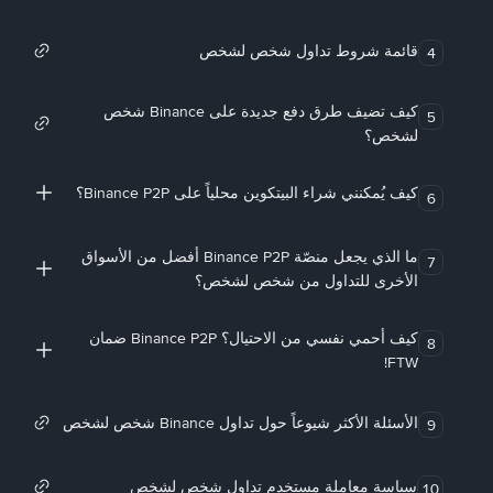
قائمة شروط تداول شخص لشخص
4
كيف تضيف طرق دفع جديدة على Binance شخص
5
لشخص؟
كيف يُمكنني شراء البيتكوين محلياً على Binance P2P؟
6
ما الذي يجعل منصّة Binance P2P أفضل من الأسواق
7
الأخرى للتداول من شخص لشخص؟
كيف أحمي نفسي من الاحتيال؟ Binance P2P ضمان
8
FTW!
الأسئلة الأكثر شيوعاً حول تداول Binance شخص لشخص
9
سياسة معاملة مستخدم تداول شخص لشخص
10