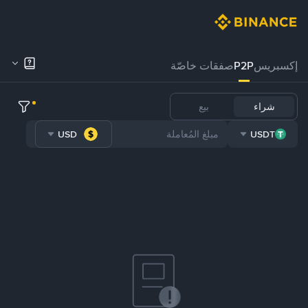
إكسبريس
P2P
صفقات خاصّة
شراء
بيع
USD
USDT