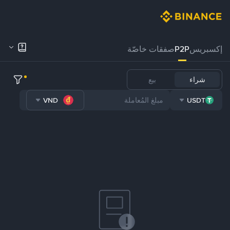
إكسبريس
P2P
صفقات خاصّة
شراء
بيع
VND
USDT