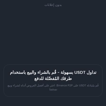
بدون إعلانات
تداول USDT بسهولة - قُم بالشراء والبيع باستخدام
طرقك المُفضّلة للدفع
قُم بمُبادلة USDT على Binance P2P. اعثر على أفضل العروض أدناه لشراء وبيع
Tether