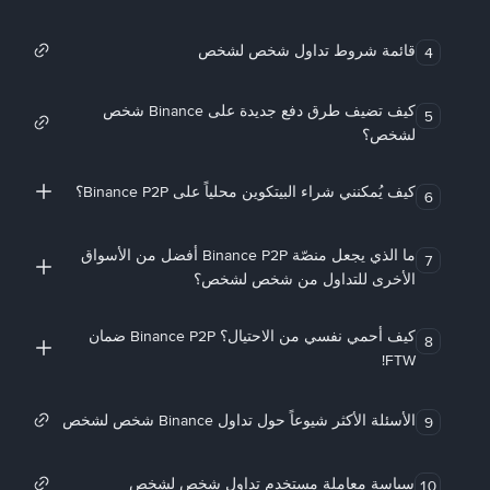
قائمة شروط تداول شخص لشخص
4
كيف تضيف طرق دفع جديدة على Binance شخص
5
لشخص؟
كيف يُمكنني شراء البيتكوين محلياً على Binance P2P؟
6
ما الذي يجعل منصّة Binance P2P أفضل من الأسواق
7
الأخرى للتداول من شخص لشخص؟
كيف أحمي نفسي من الاحتيال؟ Binance P2P ضمان
8
FTW!
الأسئلة الأكثر شيوعاً حول تداول Binance شخص لشخص
9
سياسة معاملة مستخدم تداول شخص لشخص
10