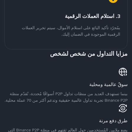
3. استلام العملات الرقمية
بمُجرّد تأكيد البائع على استلام الأموال، سيتم تحرير العملات
الرقمية الموجودة في الضمان إليك.
مزايا التداول من شخص لشخص
سوقٌ عالمية ومحلية
بينما تستهدف العديد من منصّات تداول P2P أسواقًا مُحددة، تُقدّم منصّة
Binance P2P تجربة تداول عالمية حقيقية وتدعم أكثر من 70 عملة محلية.
طرق دفع مرنة
يضع ملايين المُستخدمين حول العالم ثقتهم في منصّة Binance P2P التي