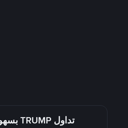
تداول TRUMP بسهولة - قُم بالشراء والبيع باستخدام طرقك المُفضّلة للدفع