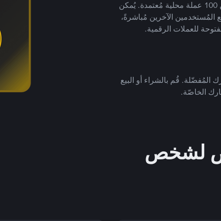
لتداول العملات الرقمية بأكثر من 800 طريقة دفع وأكثر من 100 عملة محلية مُعتمدة. يُمكن
 المُستخدمين الآخرين مُباشرةً،
فتوحة للعملات الرقمية.
 المُفضّلة. قُم بالشراء أو البيع
رك الخاصّة.
خص لشخص