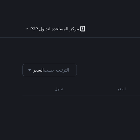
مركز المساعدة لتداول P2P
الترتيب حسب
السعر
الدفع
تداول