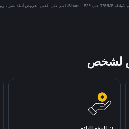
دلة TRUMP على Binance P2P. اعثر على أفضل العروض أدناه لشراء وبيع
ص لشخص
2. الدفع للبائع