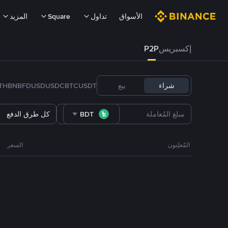
الأسواق
تداول
Square
المزيد
إكسبريس
P2P
شراء
بيع
USDT
BTC
USDC
FDUSD
BNB
TH
BDT
كل طرق الدفع
المُعلِنون
السعر