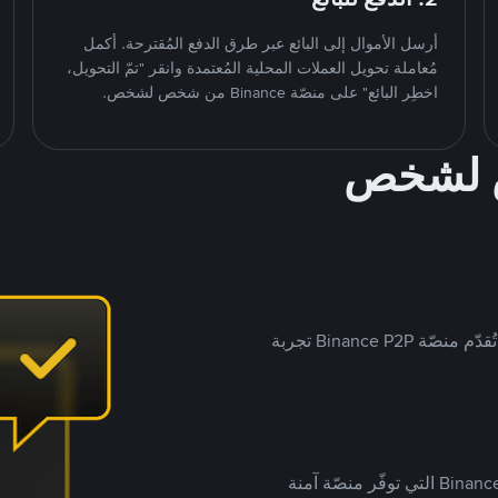
أرسل الأموال إلى البائع عبر طرق الدفع المُقترحة. أكمل
مُعاملة تحويل العملات المحلية المُعتمدة وانقر "تمّ التحويل،
اخطِر البائع" على منصّة Binance من شخص لشخص.
ص لشخص
بينما تستهدف العديد من منصّات تداول P2P أسواقًا مُحددة، تُقدّم منصّة Binance P2P تجربة
يضع ملايين المُستخدمين حول العالم ثقتهم في منصّة Binance P2P التي توفّر منصّة آمنة