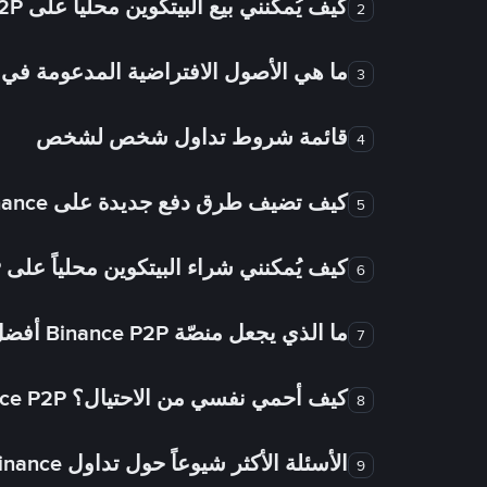
كيف يُمكنني بيع البيتكوين محلياً على Binance P2P؟
2
ما هي الأصول الافتراضية المدعومة 
3
قائمة شروط تداول شخص لشخص
4
كيف تضيف طرق دفع جديدة على Binance شخص لشخص؟
5
كيف يُمكنني شراء البيتكوين محلياً على Binance P2P؟
6
ما الذي يجعل منصّة Binance P2P أفضل من الأسواق الأخرى للتداول من شخص لشخص؟
7
كيف أحمي نفسي من الاحتيال؟ Binance P2P ضمان FTW!
8
الأسئلة الأكثر شيوعاً حول تداول Binance شخص لشخص
9