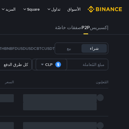
الأسواق
تداول
Square
المزيد
إكسبريس
P2P
صفقات خاصّة
شراء
بيع
USDT
BTC
USDC
FDUSD
BNB
TH
CLP
كل طرق الدفع
المُعلِنون
السعر