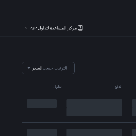
مركز المساعدة لتداول P2P
الترتيب حسب
السعر
الدفع
تداول