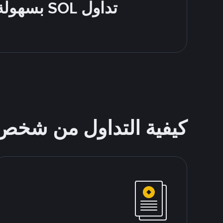
تداول SOL بسهولة - قُم بالشراء والبيع باستخدام طرقك المُفضّلة للدفع
كيفية التداول من شخ