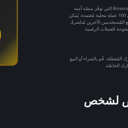
يضع ملايين المُستخدمين حول العالم ثقتهم في منصّة Binance P2P التي توفّر منصّة آمنة
لتداول العملات الرقمية بأكثر من 800 طريقة دفع وأكثر من 100 عملة محلية مُعتمدة. يُمكن
 المُستخدمين الآخرين مُباشرةً،
فتوحة للعملات الرقمية.
 المُفضّلة. قُم بالشراء أو البيع
رك الخاصّة.
خص لشخص