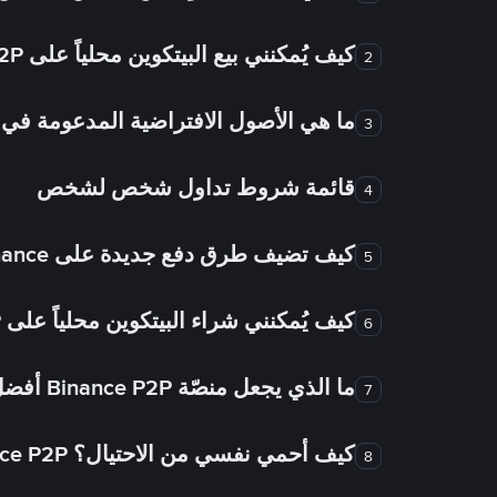
كيف يُمكنني بيع البيتكوين محلياً على Binance P2P؟
2
ما هي الأصول الافتراضية المدعومة 
3
قائمة شروط تداول شخص لشخص
4
كيف تضيف طرق دفع جديدة على Binance شخص لشخص؟
5
كيف يُمكنني شراء البيتكوين محلياً على Binance P2P؟
6
ما الذي يجعل منصّة Binance P2P أفضل من الأسواق الأخرى للتداول من شخص لشخص؟
7
كيف أحمي نفسي من الاحتيال؟ Binance P2P ضمان FTW!
8