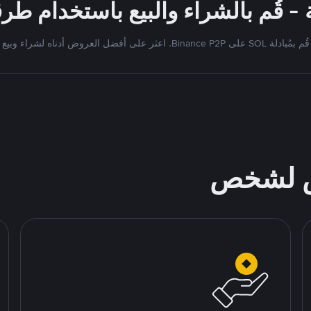
قُم بمُبادلة SOL على Binance P2P. اعثر على أفضل العروض أدناه لشراء وبيع
ص لشخص