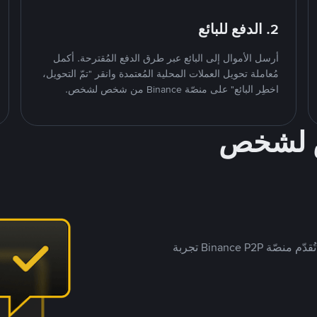
2. الدفع للبائع
أرسل الأموال إلى البائع عبر طرق الدفع المُقترحة. أكمل
مُعاملة تحويل العملات المحلية المُعتمدة وانقر "تمّ التحويل،
اخطِر البائع" على منصّة Binance من شخص لشخص.
ص لشخص
بينما تستهدف العديد من منصّات تداول P2P أسواقًا مُحددة، تُقدّم منصّة Binance P2P تجربة