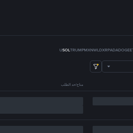
U
SOL
TRUMP
MXN
WLD
XRP
ADA
DOGE
E
متاح/حد الطلب