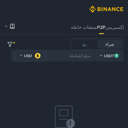
إكسبريس
P2P
صفقات خاصّة
شراء
بيع
USD
USDT