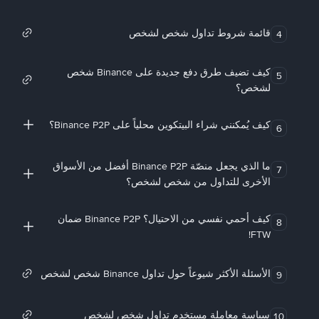
قائمة شروط تداول شخص لشخص
4
كيف تضيف طرق دفع جديدة على Binance شخص
5
لشخص؟
كيف يُمكنني شراء البيتكوين محلياً على Binance P2P؟
6
ما الذي يجعل منصّة Binance P2P أفضل من الأسواق
7
الأخرى للتداول من شخص لشخص؟
كيف أحمي نفسي من الاحتيال؟ Binance P2P ضمان
8
FTW!
الأسئلة الأكثر شيوعاً حول تداول Binance شخص لشخص
9
سياسة معاملة مستخدم تداول شخص لشخص
10