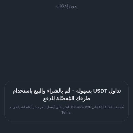
بدون إعلانات
تداول USDT بسهولة - قُم بالشراء والبيع باستخدام
طرقك المُفضّلة للدفع
قُم بمُبادلة USDT على Binance P2P. اعثر على أفضل العروض أدناه لشراء وبيع
Tether