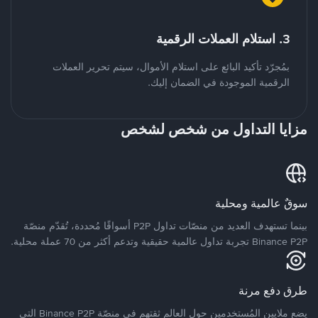
3. استلام العملات الرقمية
بمُجرّد تأكيد البائع على استلام الأموال، سيتم تحرير العملات
الرقمية الموجودة في الضمان إليك.
مزايا التداول من شخص لشخص
سوقٌ عالمية ومحلية
بينما تستهدف العديد من منصّات تداول P2P أسواقًا مُحددة، تُقدّم منصّة
Binance P2P تجربة تداول عالمية حقيقية وتدعم أكثر من 70 عملة محلية.
طرق دفع مرنة
يضع ملايين المُستخدمين حول العالم ثقتهم في منصّة Binance P2P التي