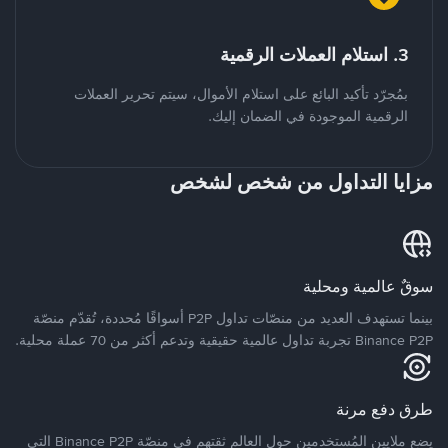
3. استلام العملات الرقمية
بمُجرّد تأكيد البائع على استلام الأموال، سيتم تحرير العملات
الرقمية الموجودة في الضمان إليك.
مزايا التداول من شخص لشخص
سوقٌ عالمية ومحلية
بينما تستهدف العديد من منصّات تداول P2P أسواقًا مُحددة، تُقدّم منصّة
Binance P2P تجربة تداول عالمية حقيقية وتدعم أكثر من 70 عملة محلية.
طرق دفع مرنة
يضع ملايين المُستخدمين حول العالم ثقتهم في منصّة Binance P2P التي