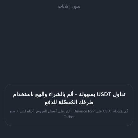
بدون إعلانات
تداول USDT بسهولة - قُم بالشراء والبيع باستخدام
طرقك المُفضّلة للدفع
قُم بمُبادلة USDT على Binance P2P. اعثر على أفضل العروض أدناه لشراء وبيع
Tether