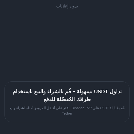
بدون إعلانات
تداول USDT بسهولة - قُم بالشراء والبيع باستخدام
طرقك المُفضّلة للدفع
قُم بمُبادلة USDT على Binance P2P. اعثر على أفضل العروض أدناه لشراء وبيع
Tether