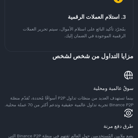
3. استلام العملات الرقمية
بمُجرّد تأكيد البائع على استلام الأموال، سيتم تحرير العملات
الرقمية الموجودة في الضمان إليك.
مزايا التداول من شخص لشخص
سوقٌ عالمية ومحلية
بينما تستهدف العديد من منصّات تداول P2P أسواقًا مُحددة، تُقدّم منصّة
Binance P2P تجربة تداول عالمية حقيقية وتدعم أكثر من 70 عملة محلية.
طرق دفع مرنة
يضع ملايين المُستخدمين حول العالم ثقتهم في منصّة Binance P2P التي