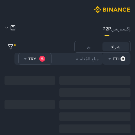
إكسبريس
P2P
شراء
بيع
TRY
ETH