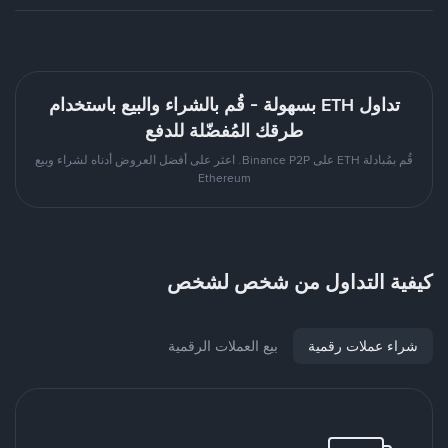
تداول ETH بسهولة - قُم بالشراء والبيع باستخدام
طرقك المُفضّلة للدفع
قُم بمُبادلة ETH على Binance P2P. اعثر على أفضل العروض أدناه لشراء وبيع
Ethereum
كيفية التداول من شخص لشخص
شراء عملات رقمية
بيع العملات الرقمية